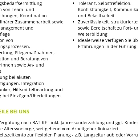
ngsbedarfsermittlung
Toleranz, Selbstreflektion,
n von Team- und
Konfliktfähigkeit, Kommunika
chungen, Koordination
und Belastbarkeit
plinärer Zusammenarbeit sowie
Zuverlässigkeit, strukturiert
management und
sowie Bereitschaft zu Fort- 
flege
Weiterbildung
on von
Idealerweise verfügen Sie üb
ngsprozessen,
Erfahrungen in der Führung
ertung, Pflegemaßnahmen,
tion und Beratung von
innen sowie An- und
e
ung bei akuten
tigungen, Integration
nker, Hilfsmittelbeartung und
g bei Einzügen/Überleitungen
ILE BEI UNS
 Vergütung nach BAT-KF - inkl. Jahressonderzahlung und ggf. Kinde
he Altersvorsorge, weitgehend vom Arbeitgeber fininaziert
itszeitkonto zur flexiblen Planung - z.B. Langzeiturlaub oder Vorr