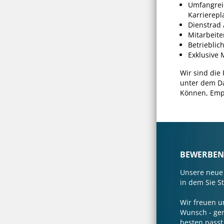
Umfangreic
Karrierep
Dienstrad 
Mitarbeite
Betriebli
Exklusive M
Wir sind die
unter dem Da
Können, Empa
BEWERBEN S
Unsere neue 
in dem Sie S
Wir freuen u
Wunsch - ger
besten passt