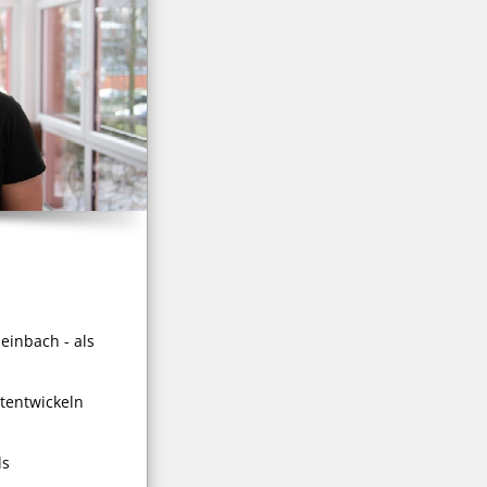
inbach - als
tentwickeln
ls