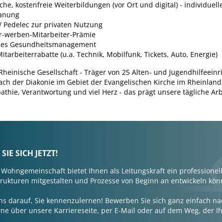
he, kostenfreie Weiterbildungen (vor Ort und digital) - individuell
lanung
/ Pedelec zur privaten Nutzung
r-werben-Mitarbeiter-Prämie
ches Gesundheitsmanagement
itarbeiterrabatte (u.a. Technik, Mobilfunk, Tickets, Auto, Energie)
 Rheinische Gesellschaft - Träger von 25 Alten- und Jugendhilfeein
ch der Diakonie im Gebiet der Evangelischen Kirche im Rheinland.
thie, Verantwortung und viel Herz - das prägt unsere tägliche Arb
IE SICH JETZT!
Wohngemeinschaft bietet Ihnen als Leitungskraft ein professionel
trukturen mitgestalten und Prozesse von Beginn an entwickeln kö
ns darauf, Sie kennenzulernen! Bewerben Sie sich ganz einfach n
ne über unsere Karriereseite, per E-Mail oder auf dem Weg, der 
.