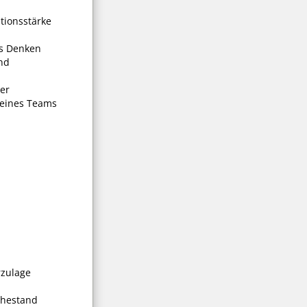
tionsstärke
es Denken
und
er
 eines Teams
rzulage
uhestand