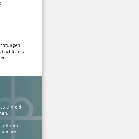
e
richtungen
 Fachliches
eit.
les Umfeld,
nnen.
ach Ihrem
Ihnen am