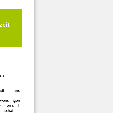
eit -
als
ndheits- und
Anwendungen
onzepten und
ellschaft