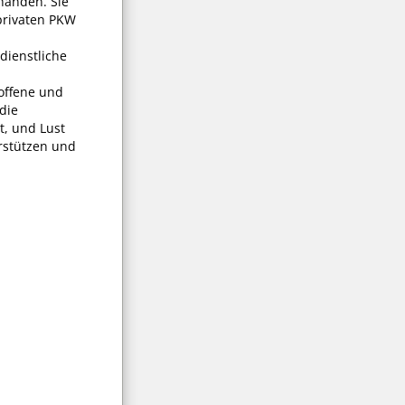
handen. Sie
privaten PKW
dienstliche
 offene und
die
t, und Lust
rstützen und