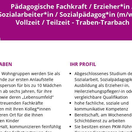
Pädagogische Fachkraft / Erzieher*in 
Sozialarbeiter*in / Sozialpädagog*in (m/w
Vollzeit / Teilzeit - Traben-Trarbach
GABEN
IHR PROFIL
n Wohngruppen werden Sie als
Abgeschlossenes Studium de
nde zur ersten Anlaufstelle
Sozialarbeit, Sozialpädagogi
sperson für bis zu 10 Mädchen
Ausbildung als Erzieher/-in,
 ab sechs Jahren, für ihre
Heilerziehungspfleger/-in od
sowie deren „Lebensumfeld“
vergleichbare Qualifikation
etreuenden Fachkräfte
hohe fachliche, soziale und
ten mit Ihren Kolleg*innen
kommunikative Kompetenz
eren Ort für die Ihnen
Bereitschaft, am Wochenend
en Kinder
Schichtdienst zu arbeiten
Halt, kommunizieren feinfühlig
Sie besitzen einen PKW-Führ