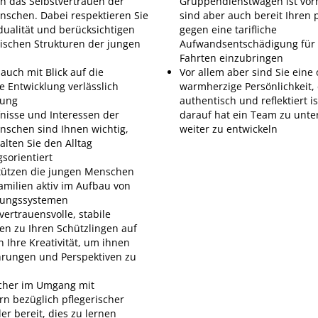
n das Selbstvertrauen der
Gruppendienstwagen ist vor
schen. Dabei respektieren Sie
sind aber auch bereit Ihren 
idualität und berücksichtigen
gegen eine tarifliche
ischen Strukturen der jungen
Aufwandsentschädigung für 
Fahrten einzubringen
 auch mit Blick auf die
Vor allem aber sind Sie eine
le Entwicklung verlässlich
warmherzige Persönlichkeit, 
zung
authentisch und reflektiert is
nisse und Interessen der
darauf hat ein Team zu unte
schen sind Ihnen wichtig,
weiter zu entwickeln
alten Sie den Alltag
gsorientiert
stützen die jungen Menschen
amilien aktiv im Aufbau von
zungssystemen
vertrauensvolle, stabile
n zu Ihren Schützlingen auf
 Ihre Kreativität, um ihnen
hrungen und Perspektiven zu
icher im Umgang mit
rn bezüglich pflegerischer
er bereit, dies zu lernen