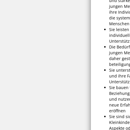
und stärke
jungen Men
ihre Indiv
die system
Menschen
Sie leisten
individuel
Unterstüt
Die Bedürf
jungen Men
daher gest
beteiligun
Sie unter
und ihre F
Unterstüt
Sie bauen 
Beziehunge
und nutzen
neue Erfa
eröffnen
Sie sind s
Kleinkinde
Aspekte od