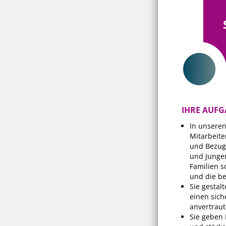
IHRE AUF
In unsere
Mitarbeite
und Bezug
und Jungen
Familien 
und die b
Sie gestal
einen sich
anvertraut
Sie geben 