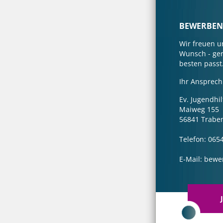
BEWERBEN S
Wir freuen u
Wunsch - ger
besten passt
Ihr Ansprech
Ev. Jugendhil
Maiweg 155
56841 Trabe
Telefon: 065
E-Mail: bew