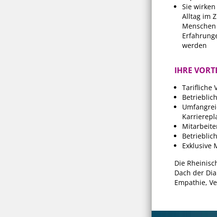
Sie wirken
Alltag im
Menschen e
Erfahrunge
werden
IHRE VORTE
Tarifliche
Betrieblic
Umfangreic
Karrierep
Mitarbeite
Betriebli
Exklusive M
Die Rheinisc
Dach der Dia
Empathie, Ve