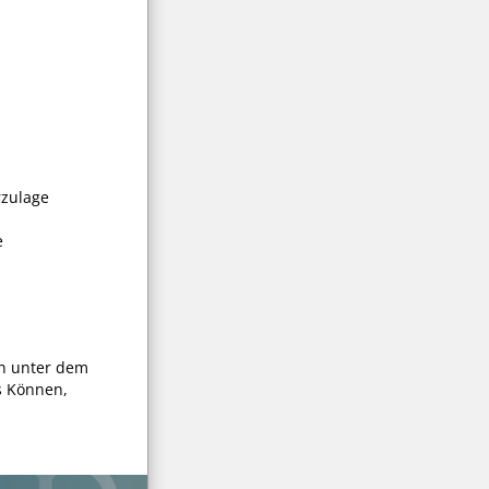
rzulage
e
en unter dem
s Können,