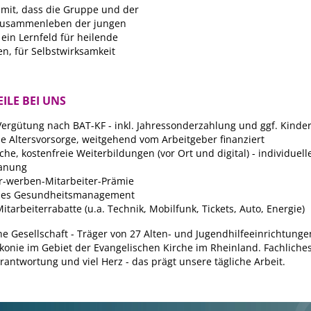
 mit, dass die Gruppe und der
 Zusammenleben der jungen
in Lernfeld für heilende
n, für Selbstwirksamkeit
ILE BEI UNS
 Vergütung nach BAT-KF - inkl. Jahressonderzahlung und ggf. Kinde
he Altersvorsorge, weitgehend vom Arbeitgeber finanziert
he, kostenfreie Weiterbildungen (vor Ort und digital) - individuell
lanung
r-werben-Mitarbeiter-Prämie
ches Gesundheitsmanagement
itarbeiterrabatte (u.a. Technik, Mobilfunk, Tickets, Auto, Energie)
he Gesellschaft - Träger von 27 Alten- und Jugendhilfeeinrichtung
konie im Gebiet der Evangelischen Kirche im Rheinland. Fachliche
rantwortung und viel Herz - das prägt unsere tägliche Arbeit.