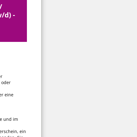
/
/d) -
r
k oder
er eine
e und im
erschein, ein