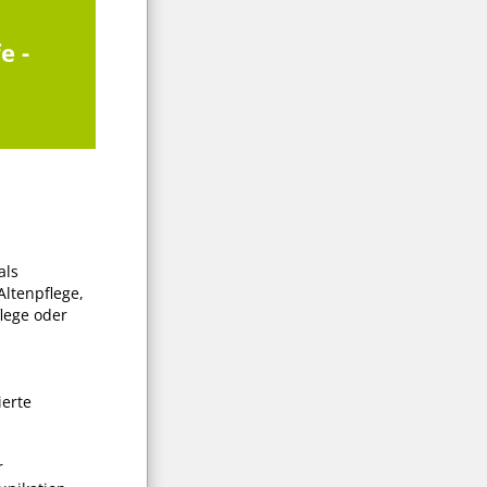
e -
als
Altenpflege,
lege oder
d
ierte
r