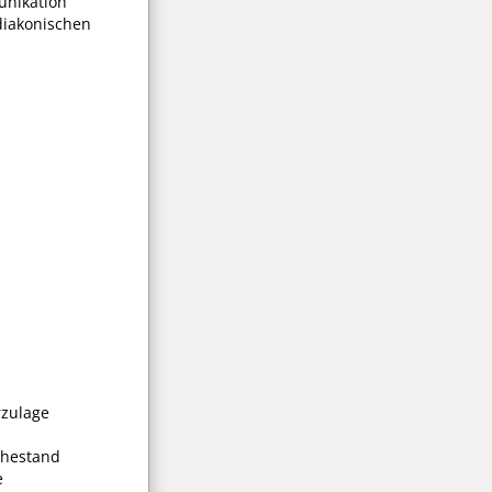
nikation
diakonischen
rzulage
uhestand
e