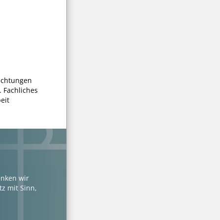
richtungen
 Fachliches
eit
enken wir
z mit Sinn,