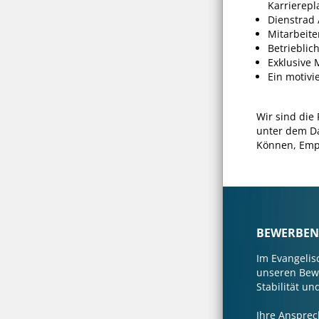
Karrierep
Dienstrad 
Mitarbeite
Betriebli
Exklusive M
Ein motivie
Wir sind die
unter dem Da
Können, Empa
BEWERBEN S
Im Evangelis
unseren Bewo
Stabilität un
Ihre Ansprech