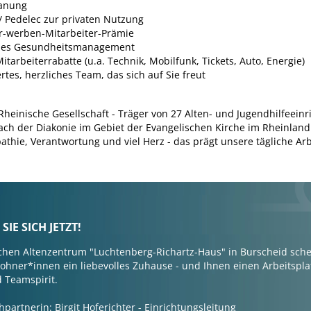
lanung
/ Pedelec zur privaten Nutzung
r-werben-Mitarbeiter-Prämie
ches Gesundheitsmanagement
itarbeiterrabatte (u.a. Technik, Mobilfunk, Tickets, Auto, Energie)
rtes, herzliches Team, das sich auf Sie freut
 Rheinische Gesellschaft - Träger von 27 Alten- und Jugendhilfeein
ch der Diakonie im Gebiet der Evangelischen Kirche im Rheinland.
thie, Verantwortung und viel Herz - das prägt unsere tägliche Arb
IE SICH JETZT!
chen Altenzentrum "Luchtenberg-Richartz-Haus" in Burscheid sch
hner*innen ein liebevolles Zuhause - und Ihnen einen Arbeitsplat
d Teamspirit.
partnerin: Birgit Hoferichter - Einrichtungsleitung