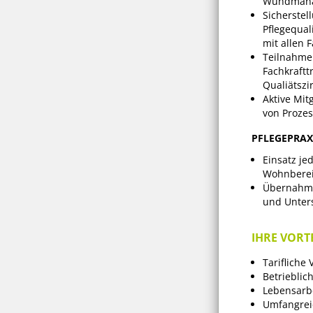
Wundmana
Sicherstel
Pflegequal
mit allen 
Teilnahme
Fachkraftt
Qualiätszi
Aktive Mit
von Prozes
PFLEGEPRAX
Einsatz j
Wohnbere
Übernahme
und Unter
IHRE VORTE
Tarifliche
Betrieblic
Lebensarbe
Umfangreic