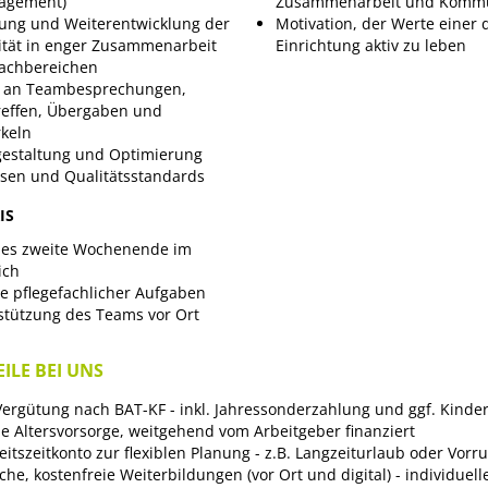
gement)
Zusammenarbeit und Kommu
lung und Weiterentwicklung der
Motivation, der Werte einer 
ität in enger Zusammenarbeit
Einrichtung aktiv zu leben
Fachbereichen
 an Teambesprechungen,
reffen, Übergaben und
rkeln
gestaltung und Optimierung
sen und Qualitätsstandards
IS
edes zweite Wochenende im
ich
 pflegefachlicher Aufgaben
stützung des Teams vor Ort
ILE BEI UNS
 Vergütung nach BAT-KF - inkl. Jahressonderzahlung und ggf. Kinde
he Altersvorsorge, weitgehend vom Arbeitgeber finanziert
itszeitkonto zur flexiblen Planung - z.B. Langzeiturlaub oder Vorr
he, kostenfreie Weiterbildungen (vor Ort und digital) - individuell