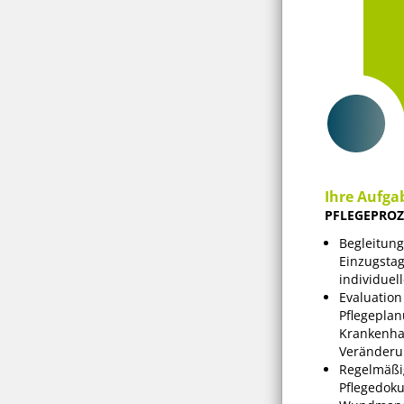
Ihre Aufga
PFLEGEPRO
Begleitun
Einzugstag
individuel
Evaluatio
Pflegepla
Krankenha
Veränder
Regelmäßi
Pflegedoku