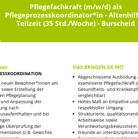
Pflegefachkraft (m/w/d) als
Pflegeprozesskoordinator*in - Altenhilf
Teilzeit (35 Std./Woche) - Burscheid
ben
DAS BRNGEN SIE MIT
ZESSKOORDINATION
Abgeschlossene Ausbildung 
g neuer Bewohner*innen am
examinierte Pflegefachkraft (
 sowie Erstellung der
Gesundheits- und Krankenpf
len Pflegeplanung
vergleichbar)
n und Anpassung der
Hohes Maß an Empathie un
nung nach
respektvoller Umgang
usaufenthalten und bei
Strukturierte, qualitätsorient
ungen
Arbeitsweise sowie
ge Überprüfung der
Verantwortungsbewusstsein
mentation (z.B. Gewichte,
Freunde an interdisziplinäre