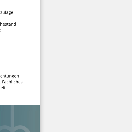
rzulage
uhestand
e
richtungen
 Fachliches
eit.