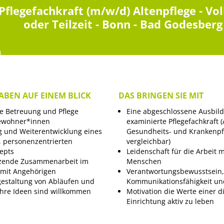
Pflegefachkraft (m/w/d) Altenpflege - Vol
oder Teilzeit - Bonn - Bad Godesberg
ABEN AUF EINEM BLICK
DAS BRINGEN SIE MIT
le Betreuung und Pflege
Eine abgeschlossene Ausbild
ewohner*innen
examinierte Pflegefachkraft (
 und Weiterentwicklung eines
Gesundheits- und Krankenpf
 personenzentrierten
vergleichbar)
epts
Leidenschaft für die Arbeit m
zende Zusammenarbeit im
Menschen
mit Angehörigen
Verantwortungsbewusstsein,
gestaltung von Abläufen und
Kommunikationsfähigkeit un
 Ihre Ideen sind willkommen
Motivation die Werte einer d
Einrichtung aktiv zu leben