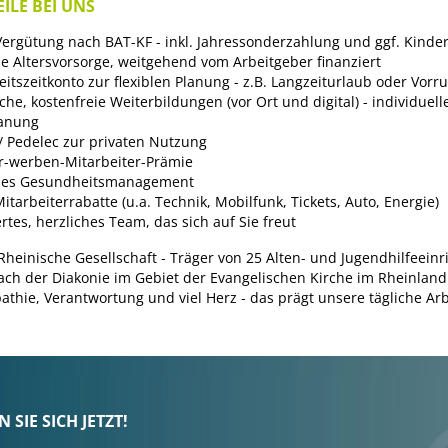
ILE BEI UNS
 Vergütung nach BAT-KF - inkl. Jahressonderzahlung und ggf. Kinde
he Altersvorsorge, weitgehend vom Arbeitgeber finanziert
itszeitkonto zur flexiblen Planung - z.B. Langzeiturlaub oder Vorr
he, kostenfreie Weiterbildungen (vor Ort und digital) - individuell
lanung
/ Pedelec zur privaten Nutzung
r-werben-Mitarbeiter-Prämie
ches Gesundheitsmanagement
itarbeiterrabatte (u.a. Technik, Mobilfunk, Tickets, Auto, Energie)
rtes, herzliches Team, das sich auf Sie freut
 Rheinische Gesellschaft - Träger von 25 Alten- und Jugendhilfeein
ch der Diakonie im Gebiet der Evangelischen Kirche im Rheinland.
thie, Verantwortung und viel Herz - das prägt unsere tägliche Arb
SIE SICH JETZT!