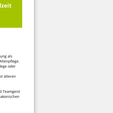
lzeit
ung als
Altenpflege,
lege oder
it älteren
d Teamgeist
iakonischen