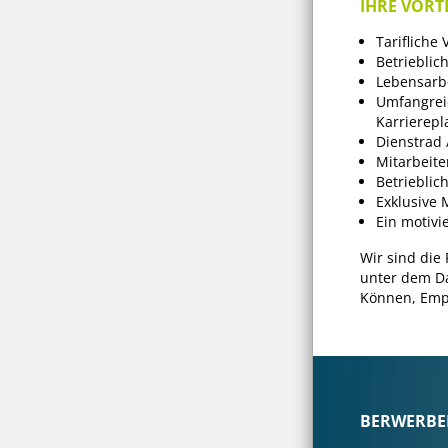
IHRE VORTE
Tarifliche
Betrieblic
Lebensarbe
Umfangreic
Karrierep
Dienstrad 
Mitarbeite
Betriebli
Exklusive M
Ein motivie
Wir sind die
unter dem Da
Können, Empa
BERWERBEN 