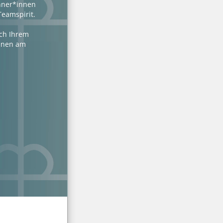
hner*innen
Teamspirit.
ach Ihrem
Ihnen am