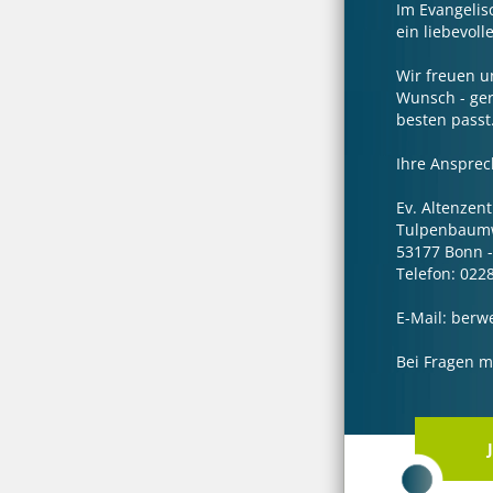
Im Evangeli
ein liebevoll
Wir freuen u
Wunsch - ger
besten passt
Ihre Ansprech
Ev. Altenzen
Tulpenbaum
53177 Bonn 
Telefon: 022
E-Mail: ber
Bei Fragen me