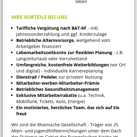
leben
IHRE VORTEILE BEI UNS
Tarifliche Vergütung nach BAT-KF
- inkl.
Jahressonderzahlung und ggf. Kinderzulage
Betriebliche Altersvorsorge,
weitgehend vom
Arbeitgeber finanziert
Lebensarbeitszeitkonto zur flexiblen Planung
- z.B.
Langzeiturlaub oder Vorruhestand
Umfangreiche, kostenfreie Weiterbildungen
(vor Ort
und digital) - individuelle Karriereplanung
Dienstrad / Pedelec
zur privaten Nutzung
Mitarbeiter-werben-Mitarbeiter-Prämie
Betriebliches Gesundheitsmanagement
Exklusive Mitarbeiterrabatte
(u.a. Technik,
Mobilfunk, Tickets, Auto, Energie)
Ein motiviertes, herzliches Team, das sich auf Sie
freut
Wir sind die Rheinische Gesellschaft - Träger von 25
Alten- und Jugendhilfeeinrichtungen unter dem Dach
der Diakonie im Gebiet der Evangelischen Kirche im