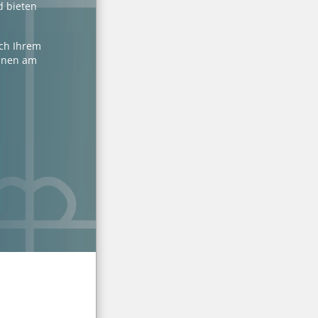
d bieten
ach Ihrem
Ihnen am