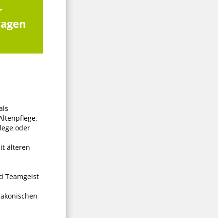
r
wagen
als
Altenpflege,
lege oder
it älteren
d Teamgeist
iakonischen