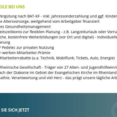
ILE BEI UNS
 Vergütung nach BAT-KF - inkl. Jahressonderzahlung und ggf. Kinde
he Altersvorsorge, weitgehend vom Arbeitgeber finanziert
ches Gesundheitsmanagement
itszeitkonto zur flexiblen Planung - z.B. Langzeiturlaub oder Vorr
he, kostenfreie Weiterbildungen (vor Ort und digital) - individuell
lanung
/ Pedelec zur privaten Nutzung
r-werben-Mitarbeiter-Prämie
itarbeiterrabatte (u.a. Technik, Mobilfunk, Tickets, Auto, Energie)
 Rheinische Gesellschaft - Träger von 27 Alten- und Jugendhilfeein
ch der Diakonie im Gebiet der Evangelischen Kirche im Rheinland.
thie, Verantwortung und viel Herz - das prägt unsere tägliche Arb
IE SICH JETZT