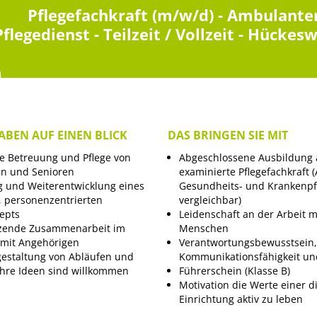
Pflegefachkraft (m/w/d) - Ambulante
Pflegedienst - Teilzeit / Vollzeit - Hückes
ABEN AUF EINEN BLICK
DAS BRINGEN SIE MIT
le Betreuung und Pflege von
Abgeschlossene Ausbildung 
en und Senioren
examinierte Pflegefachkraft (
 und Weiterentwicklung eines
Gesundheits- und Krankenpf
 personenzentrierten
vergleichbar)
epts
Leidenschaft an der Arbeit m
zende Zusammenarbeit im
Menschen
mit Angehörigen
Verantwortungsbewusstsein,
gestaltung von Abläufen und
Kommunikationsfähigkeit un
 Ihre Ideen sind willkommen
Führerschein (Klasse B)
Motivation die Werte einer d
Einrichtung aktiv zu leben