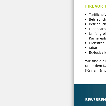
IHRE VORTE
Tarifliche
Betrieblic
Betriebli
Lebensarbe
Umfangreic
Karrierep
Dienstrad 
Mitarbeite
Exklusive M
Wir sind die
unter dem Da
Können, Empa
BEWERBEN S