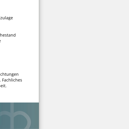
rzulage
uhestand
e
richtungen
 Fachliches
eit.