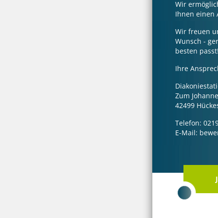
Wir ermöglic
Ihnen einen 
Wir freuen u
Wunsch - ger
besten passt
Ihre Ansprec
Diakoniesta
Zum Johannes
42499 Hücke
Telefon: 021
E-Mail: bew