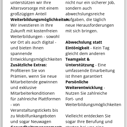
unterstützen wir Ihre
nicht nur ein sicherer Job,
Altersvorsorge mit einem
sondern auch
großzügigen Anteil
abwechslungsreiche
Weiterbildungsmöglichkeiten:
Aufgaben, die täglich
Wir investieren in Ihre
neue Herausforderungen
Zukunft mit kostenfreien
mit sich bringen.
Weiterbildungen - sowohl
vor Ort als auch digital -
Abwechslung statt
und bieten Ihnen
Eintönigkeit
- Kein Tag
spannende
gleicht dem anderen
Entwicklungsmöglichkeiten
Teamgeist &
Zusätzliche Extras:
Unterstützung
- Eine
Profitieren Sie von
umfassende Einarbeitung
Prämien, wenn Sie neue
ist Ihnen garantiert
Mitarbeitende gewinnen
Persönliche
und exklusive
Weiterentwicklung
-
Mitarbeiterkonditionen
Nutzen Sie zahlreiche
für zahlreiche Plattformen
Fort- und
- von
Weiterbildungsmöglichkeiten
Veranstaltungstickets bis
zu Mobilfunkangeboten
Vielleicht entdecken Sie
und sogar Neuwagen
sogar Ihre Berufung und